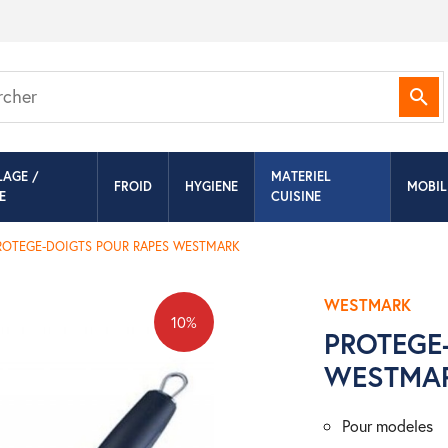
Rec
LAGE /
MATERIEL
FROID
HYGIENE
MOBIL
E
CUISINE
ROTEGE-DOIGTS POUR RAPES WESTMARK
WESTMARK
10%
PROTEGE
WESTMA
pour modeles