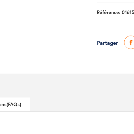
Référence:
0161
Partager
ons(FAQs)