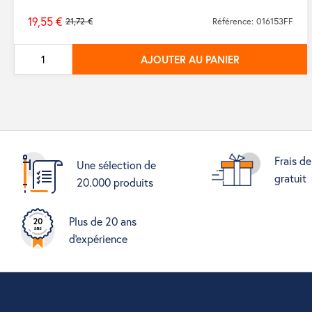
19,55 €
21,72 €
Référence: 016153FF
Prix
de
AJOUTER AU PANIER
base
Frais de
Une sélection de
gratuit
20.000 produits
Plus de 20 ans
d'expérience