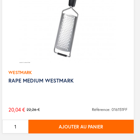
WESTMARK
RAPE MEDIUM WESTMARK
20,04 €
22,26 €
Référence: 016151FF
Prix
de
AJOUTER AU PANIER
base