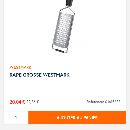
WESTMARK
RAPE GROSSE WESTMARK
20,04 €
22,26 €
Référence: 016152FF
Prix
de
AJOUTER AU PANIER
base