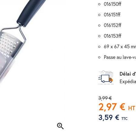
016150ff
016151ff
016152ff
016153ff
69 x 67 x 45 
passe au lave-v
Délai d
Expédia
3,99 €
2,97 €
HT
3,59 €
TTC