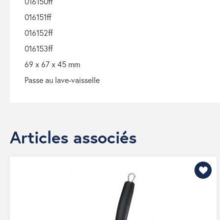
016150ff
016151ff
016152ff
016153ff
69 x 67 x 45 mm
passe au lave-vaisselle
Articles associés