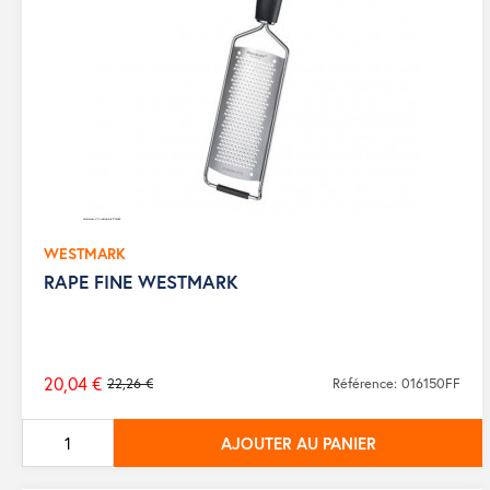
WESTMARK
RAPE FINE WESTMARK
20,04 €
22,26 €
Référence: 016150FF
Prix
de
AJOUTER AU PANIER
base