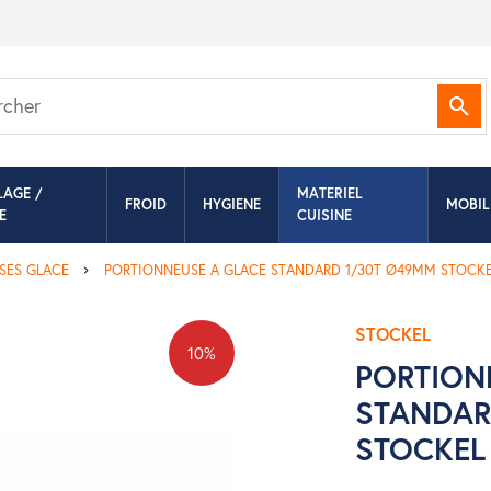
Rec
LAGE /
MATERIEL
FROID
HYGIENE
MOBIL
E
CUISINE
SES GLACE
PORTIONNEUSE A GLACE STANDARD 1/30T Ø49MM STOCK
STOCKEL
10%
PORTION
STANDAR
STOCKEL