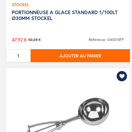
STOCKEL
PORTIONNEUSE A GLACE STANDARD 1/100LT
Ø30MM STOCKEL
47,92 €
53,24 €
Référence: 040014FF
Prix
de
AJOUTER AU PANIER
base