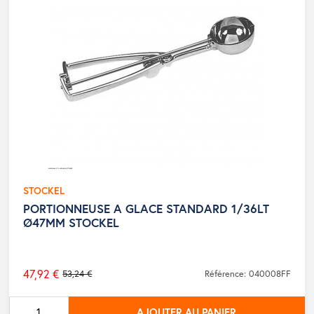
STOCKEL
PORTIONNEUSE A GLACE STANDARD 1/36LT
Ø47MM STOCKEL
47,92 €
53,24 €
Référence: 040008FF
Prix
de
AJOUTER AU PANIER