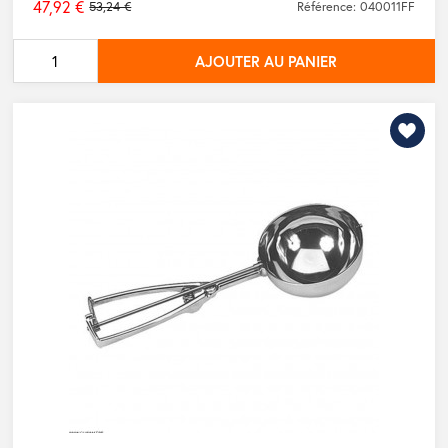
47,92 €
53,24 €
Référence: 040011FF
Prix
de
AJOUTER AU PANIER
base