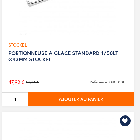
STOCKEL
PORTIONNEUSE A GLACE STANDARD 1/50LT
Ø43MM STOCKEL
47,92 €
53,24 €
Référence: 040010FF
Prix
de
AJOUTER AU PANIER
base