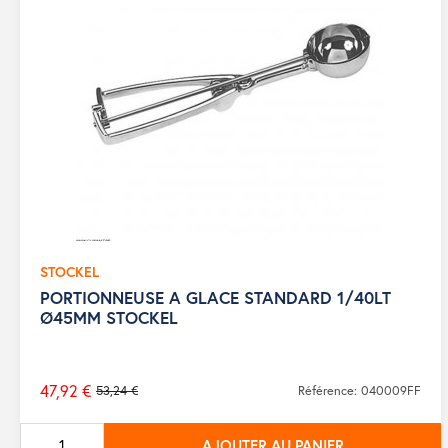
STOCKEL
PORTIONNEUSE A GLACE STANDARD 1/40LT
Ø45MM STOCKEL
47,92 €
53,24 €
Référence: 040009FF
Prix
de
AJOUTER AU PANIER