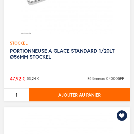
STOCKEL
PORTIONNEUSE A GLACE STANDARD 1/20LT
Ø56MM STOCKEL
47,92 €
53,24 €
Référence: 040005FF
Prix
de
AJOUTER AU PANIER
base