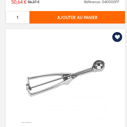
50,64 €
56,27 €
Référence: 040000FF
Prix
de
AJOUTER AU PANIER
base