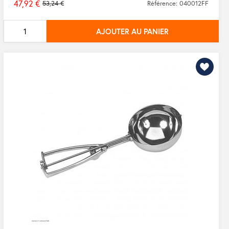
47,92 €
53,24 €
Référence: 040012FF
Prix
de
AJOUTER AU PANIER
base