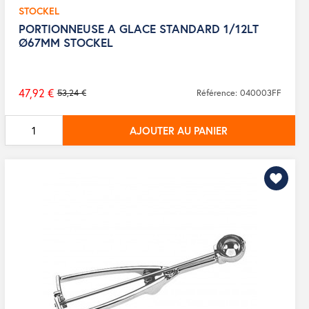
STOCKEL
PORTIONNEUSE A GLACE STANDARD 1/12LT
Ø67MM STOCKEL
47,92 €
53,24 €
Référence: 040003FF
Prix
de
AJOUTER AU PANIER
base