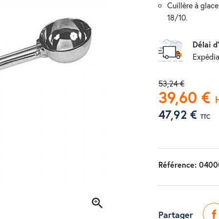
cuillère à glace marque stockel, manche chromé, boule en acier inoxydable
18/10.
Délai d
Expédia
53,24 €
39,60 €
47,92 €
TTC
Référence:
0400
Partager