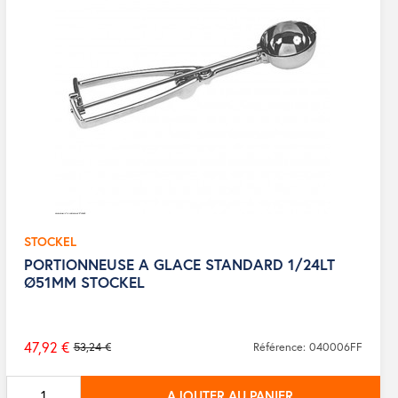
STOCKEL
PORTIONNEUSE A GLACE STANDARD 1/24LT
Ø51MM STOCKEL
47,92 €
53,24 €
Référence: 040006FF
Prix
de
AJOUTER AU PANIER