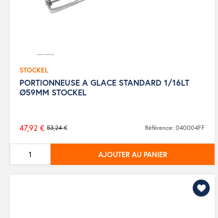
STOCKEL
PORTIONNEUSE A GLACE STANDARD 1/16LT
Ø59MM STOCKEL
47,92 €
53,24 €
Référence: 040004FF
Prix
de
AJOUTER AU PANIER
base