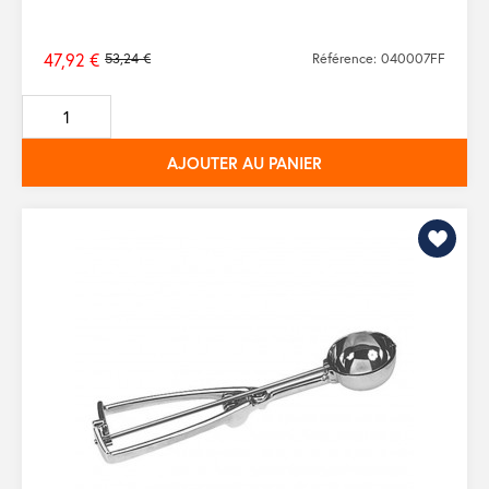
47,92 €
53,24 €
Référence: 040007FF
Prix
de
base
AJOUTER AU PANIER