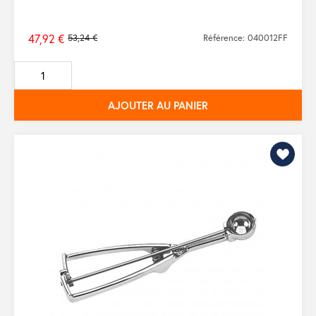
47,92 €
53,24 €
Référence: 040012FF
Prix
de
base
AJOUTER AU PANIER