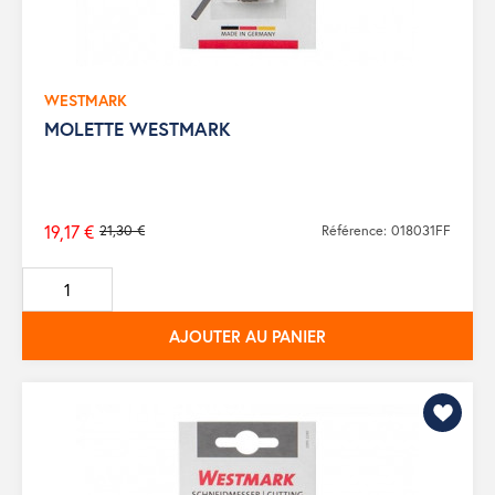
WESTMARK
MOLETTE WESTMARK
19,17 €
21,30 €
Référence: 018031FF
Prix
de
base
AJOUTER AU PANIER