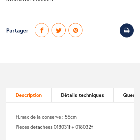
Partager
Description
Détails techniques
Questi
h.max de la conserve : 55cm
pieces detachees 018031f + 018032f