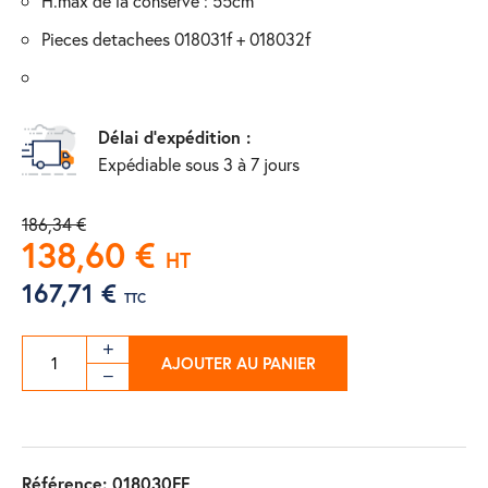
h.max de la conserve : 55cm
pieces detachees 018031f + 018032f
Délai d'expédition :
Expédiable sous 3 à 7 jours
186,34 €
138,60 €
HT
167,71 €
TTC
AJOUTER AU PANIER
Référence:
018030FF