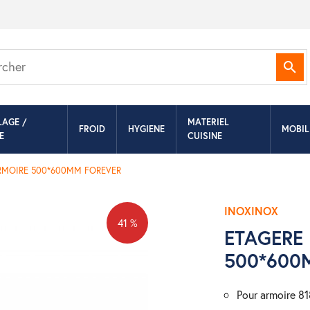
Rec
LAGE /
MATERIEL
FROID
HYGIENE
MOBIL
E
CUISINE
RMOIRE 500*600MM FOREVER
INOXINOX
41 %
ETAGERE
500*600
pour armoire 8