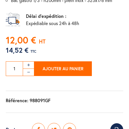
bac gastro 1/3 - h200mm - plein inox - 325x176 mm
Délai d'expédition :
Expédiable sous 24h à 48h
12,00 €
HT
14,52 €
TTC
AJOUTER AU PANIER
Référence:
988091GF