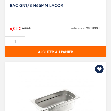
BAC GN1/3 H65MM LACOR
6,05 €
6,10 €
Référence: 988200GF
Prix
de
base
AJOUTER AU PANIER