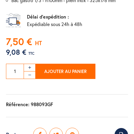
bac gastro 1/3 - h100mm - plein inox - 325x176 mm
Délai d'expédition :
Expédiable sous 24h à 48h
7,50 €
HT
9,08 €
TTC
AJOUTER AU PANIER
Référence:
988093GF