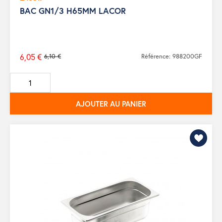
BAC GN1/3 H65MM LACOR
6,05 €
6,10 €
Référence: 988200GF
Prix
de
base
AJOUTER AU PANIER