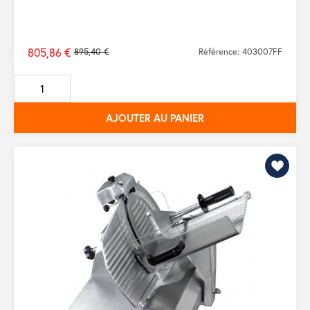
805,86 €
895,40 €
Référence: 403007FF
Prix
de
base
AJOUTER AU PANIER