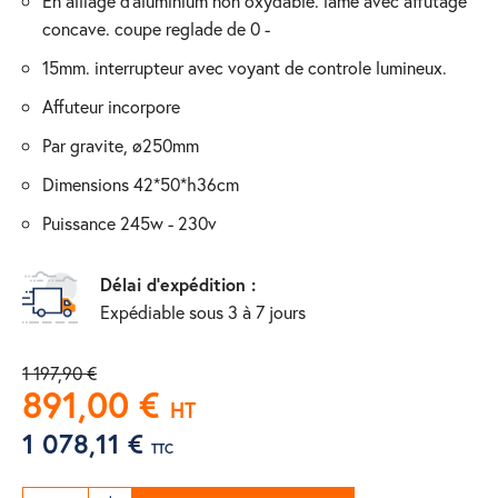
en alliage d'aluminium non oxydable. lame avec affutage
concave. coupe reglade de 0 -
15mm. interrupteur avec voyant de controle lumineux.
affuteur incorpore
par gravite, ø250mm
dimensions 42*50*h36cm
puissance 245w - 230v
Délai d'expédition :
Expédiable sous 3 à 7 jours
1 197,90 €
891,00 €
HT
1 078,11 €
TTC