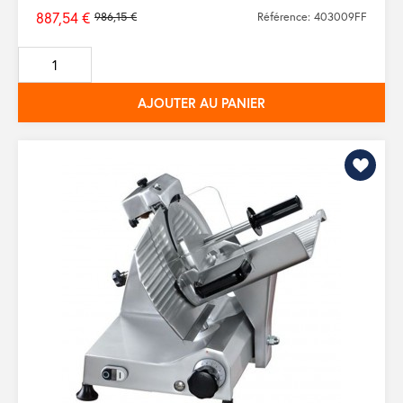
887,54 €
986,15 €
Référence: 403009FF
Prix
de
base
AJOUTER AU PANIER