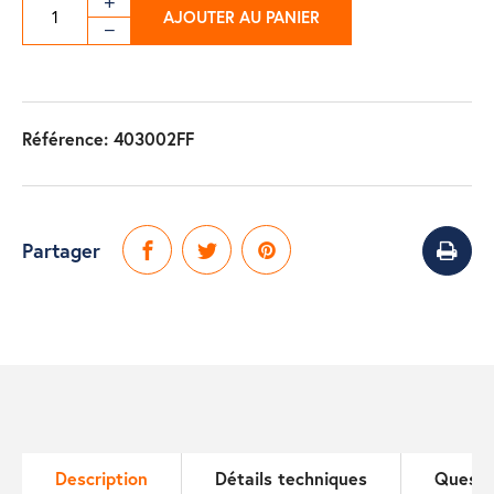
AJOUTER AU PANIER
Référence:
403002FF
Partager
Description
Détails techniques
Questi