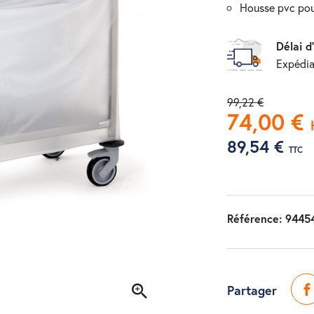
housse pvc po
Délai d
Expédia
99,22 €
74,00 €
89,54 €
TTC
Référence:
9445
Partager