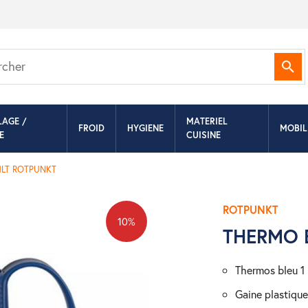
Rec
LAGE /
MATERIEL
FROID
HYGIENE
MOBIL
E
CUISINE
1LT ROTPUNKT
ROTPUNKT
10%
THERMO 
thermos bleu 1 
gaine plastiqu