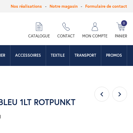
Nos réalisations
Notre magasin
Formulaire de contact
0
hercher
CATALOGUE
CONTACT
MON COMPTE
PANIER
IER
ACCESSOIRES
TEXTILE
TRANSPORT
PROMOS
BLEU 1LT ROTPUNKT
l
e