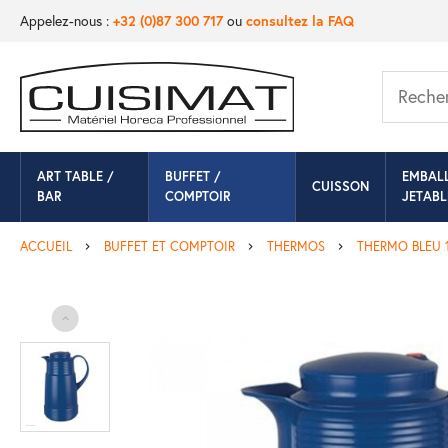
Appelez-nous :
+32 (0)87 300 717
ou
consultez la FAQ
ART TABLE /
BUFFET /
EMBAL
CUISSON
BAR
COMPTOIR
JETABL
ACCUEIL
BUFFET ET COMPTOIR
THERMOS
THERMO BLEU 