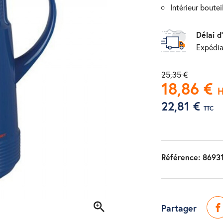
intérieur boutei
Délai d
Expédia
25,35 €
18,86 €
22,81 €
TTC
Référence:
8693
Partager