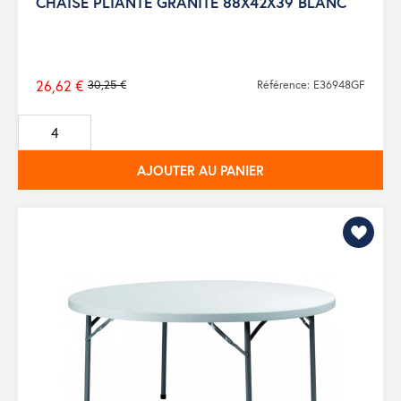
CHAISE PLIANTE GRANITE 88X42X39 BLANC
26,62 €
30,25 €
Référence: E36948GF
Prix
de
base
AJOUTER AU PANIER