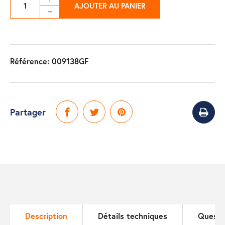
AJOUTER AU PANIER
Référence:
009138GF
Partager
Description
Détails techniques
Questi