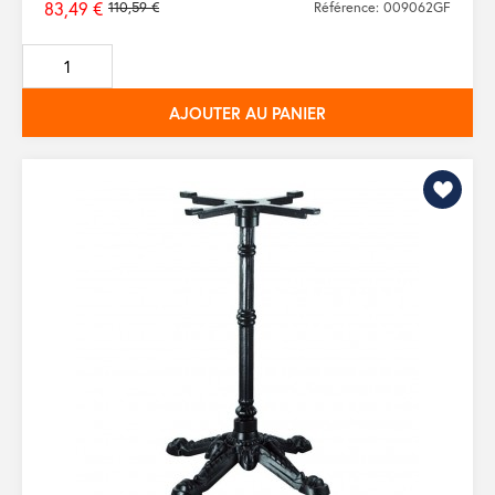
83,49 €
110,59 €
Référence: 009062GF
Prix
de
base
AJOUTER AU PANIER