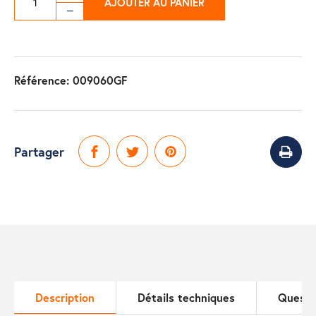
AJOUTER AU PANIER
Référence:
009060GF
Partager
Description
Détails techniques
Questi