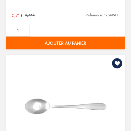
0,71 €
0,79 €
Référence: 125419FF
Prix
de
base
AJOUTER AU PANIER