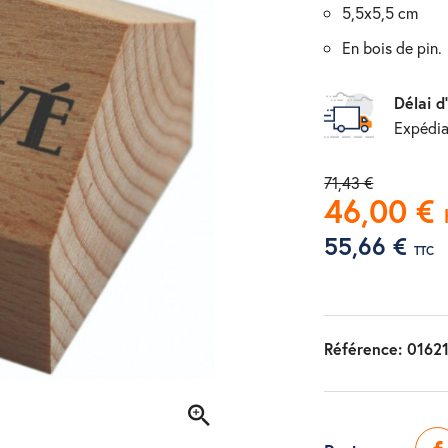
5,5x5,5 cm
en bois de pin.
Délai d
Expédia
71,43 €
46,00 €
55,66 €
TTC
Référence:
0162