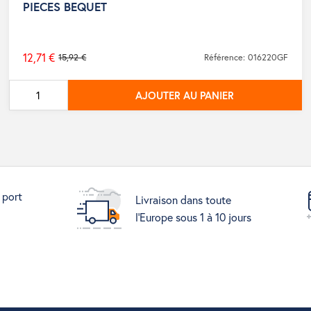
PIECES BEQUET
12,71 €
15,92 €
Référence: 016220GF
Prix
de
AJOUTER AU PANIER
base
 port
Livraison dans toute
l'Europe sous 1 à 10 jours