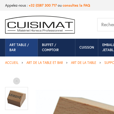
Appelez-nous :
+32 (0)87 300 717
ou
consultez la FAQ
ART TABLE /
BUFFET /
EMBAL
CUISSON
BAR
COMPTOIR
JETABL
ACCUEIL
ART DE LA TABLE ET BAR
ART DE LA TABLE
SUPPO