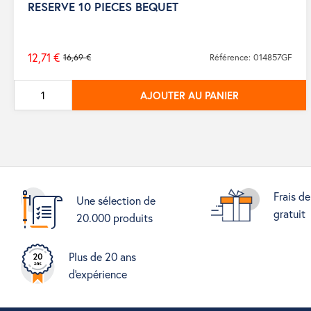
RESERVE 10 PIECES BEQUET
12,71 €
16,69 €
Référence: 014857GF
Prix
de
AJOUTER AU PANIER
base
Frais de
Une sélection de
gratuit
20.000 produits
Plus de 20 ans
d'expérience