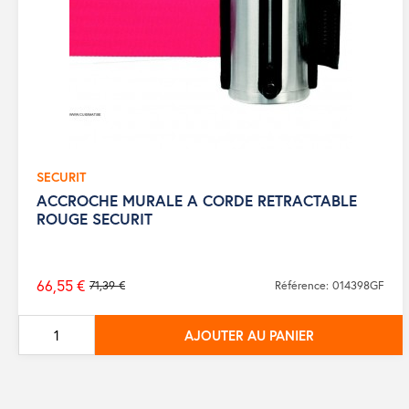
SECURIT
ACCROCHE MURALE A CORDE RETRACTABLE
ROUGE SECURIT
66,55 €
71,39 €
Référence: 014398GF
Prix
de
AJOUTER AU PANIER
base