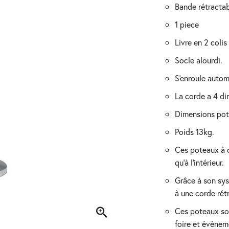
bande rétracta
1 piece
livre en 2 coli
socle alourdi.
s'enroule aut
la corde a 4 di
dimensions p
poids 13kg.
ces poteaux à corde rétractable peuvent être placés aussi bien à l'extérieur
qu'à l'intérieur.
grâce à son système clic, vous pouvez assembler les poteaux entre eux grâce
à une corde rét
ces poteaux sont parfaits pour délimiter des zones, comme terrasse, terrain,
foire et évènem