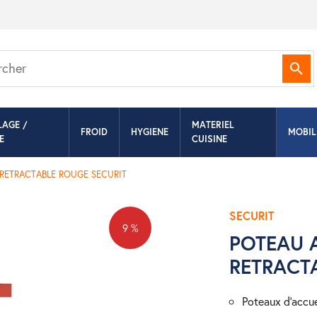
Rec
LAGE /
MATERIEL
FROID
HYGIENE
MOBIL
E
CUISINE
RETRACTABLE ROUGE SECURIT
SECURIT
9 %
POTEAU 
RETRACT
poteaux d’accu