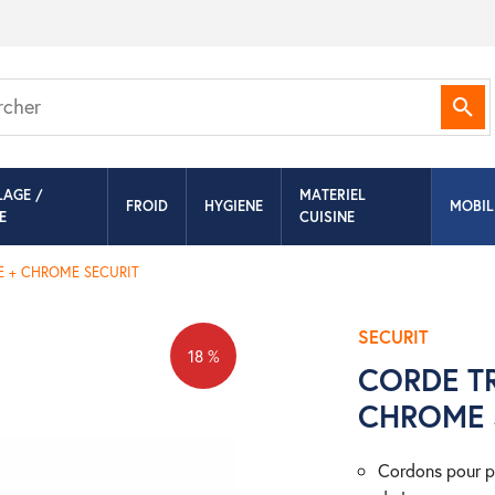
Rec
LAGE /
MATERIEL
FROID
HYGIENE
MOBIL
E
CUISINE
E + CHROME SECURIT
SECURIT
18 %
CORDE TR
CHROME 
cordons pour poteaux d’accueil disponibles avec des embouts chromés, 1,5 m