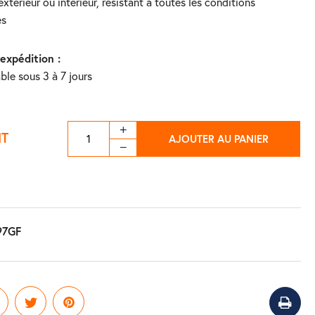
xtérieur ou intérieur, résistant à toutes les conditions
es
'expédition :
ble sous 3 à 7 jours
HT
AJOUTER AU PANIER
97GF