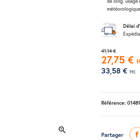
de long. usage e
météorologiqu
Délai d
Expédia
41,14 €
27,75 €
33,58 €
TTC
Référence:
0148
Partager