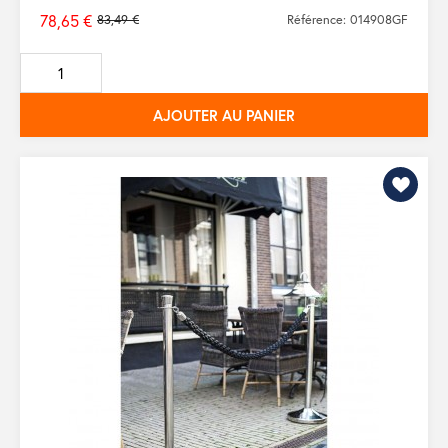
78,65 €
83,49 €
Référence: 014908GF
Prix
de
base
AJOUTER AU PANIER