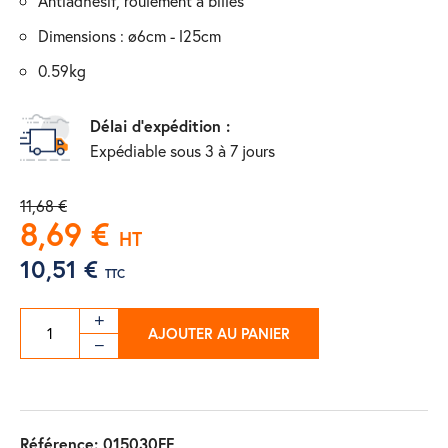
antiadhésif, roulement à billes
dimensions : ø6cm - l25cm
0.59kg
Délai d'expédition :
Expédiable sous 3 à 7 jours
11,68 €
8,69 €
HT
10,51 €
TTC
AJOUTER AU PANIER
Référence:
015030FF