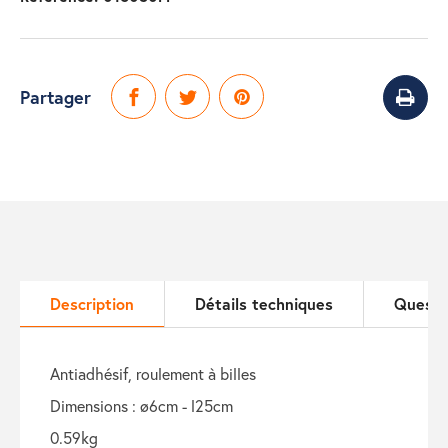
Partager
Description
Détails techniques
Questi
antiadhésif, roulement à billes
dimensions : ø6cm - l25cm
0.59kg