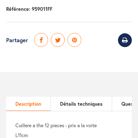
Référence:
959011FF
Partager
Description
Détails techniques
Questi
cuillere a the 12 pieces - prix a la voite
l11cm