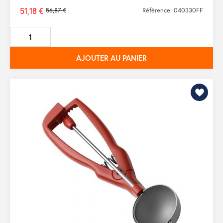
51,18 €
56,87 €
Référence: 040330FF
Prix
de
base
AJOUTER AU PANIER