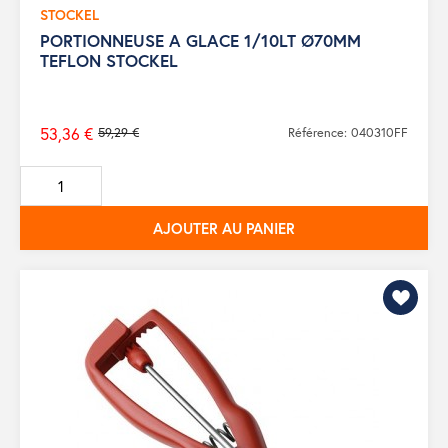
STOCKEL
PORTIONNEUSE A GLACE 1/10LT Ø70MM
TEFLON STOCKEL
53,36 €
59,29 €
Référence: 040310FF
Prix
de
base
AJOUTER AU PANIER