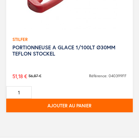
STILFER
PORTIONNEUSE A GLACE 1/100LT Ø30MM
TEFLON STOCKEL
51,18 €
56,87 €
Référence: 040399FF
Prix
de
base
AJOUTER AU PANIER