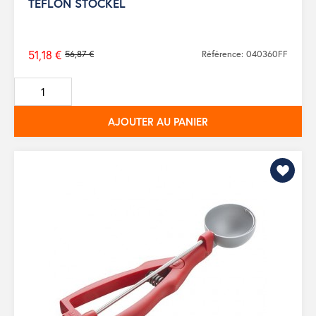
TEFLON STOCKEL
51,18 €
56,87 €
Référence: 040360FF
Prix
de
base
AJOUTER AU PANIER