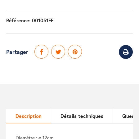
Référence:
001051FF
Partager
Description
Détails techniques
Questi
diamètre : ø 12cm