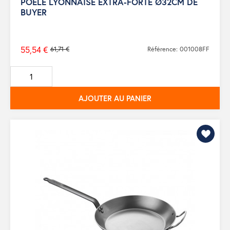
POELE LYONNAISE EXTRA-FORTE Ø32CM DE
BUYER
55,54 €
61,71 €
Référence: 001008FF
Prix
de
base
AJOUTER AU PANIER