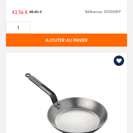
43,56 €
48,40 €
Référence: 001005FF
Prix
de
base
AJOUTER AU PANIER