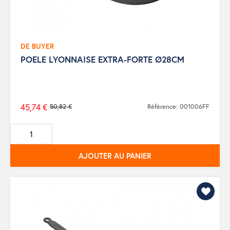
DE BUYER
POELE LYONNAISE EXTRA-FORTE Ø28CM
45,74 €
50,82 €
Référence: 001006FF
Prix
de
base
AJOUTER AU PANIER