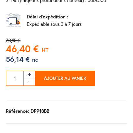
mm (largeur x profondeur x hauteur) : 500x500
Délai d'expédition :
Expédiable sous 3 à 7 jours
70,18 €
46,40 €
HT
56,14 €
TTC
AJOUTER AU PANIER
Référence:
DPP18BB