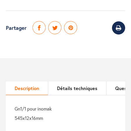
Partager
Description
Détails techniques
Questi
gn1/1 pour inomak
545x12x16mm