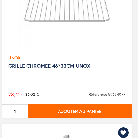
UNOX
GRILLE CHROMEE 46*33CM UNOX
23,41 €
26,02 €
Référence: 596340FF
Prix
de
AJOUTER AU PANIER
base