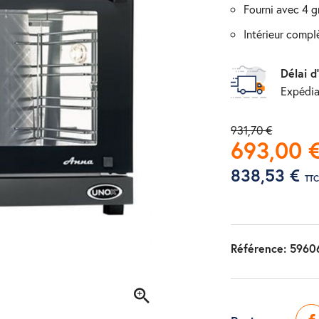
fourni avec 4 gr
intérieur compl
Délai d
Expédia
931,70 €
693,00 
838,53 €
TT
Référence:
5960