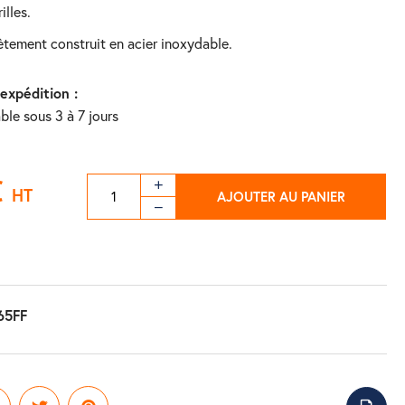
illes.
ètement construit en acier inoxydable.
'expédition :
ble sous 3 à 7 jours
€
HT
AJOUTER AU PANIER
C
65FF