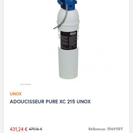
UNOX
ADOUCISSEUR PURE XC 215 UNOX
431,24 €
479,16 €
Référence: 596915FF
Prix