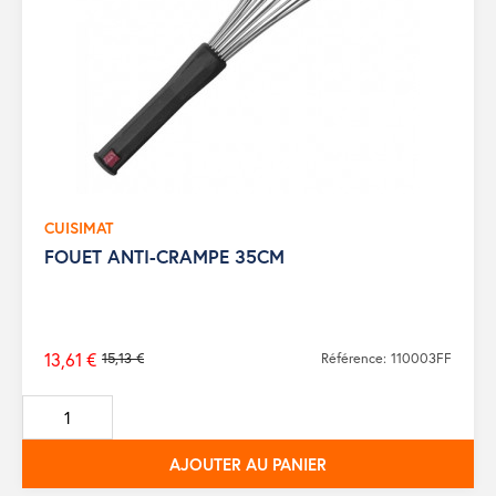
CUISIMAT
FOUET ANTI-CRAMPE 35CM
13,61 €
15,13 €
Référence: 110003FF
Prix
de
base
AJOUTER AU PANIER