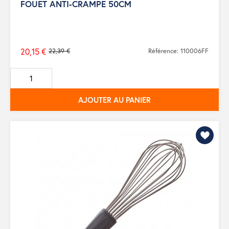
FOUET ANTI-CRAMPE 50CM
20,15 €
22,39 €
Référence: 110006FF
Prix
de
base
AJOUTER AU PANIER