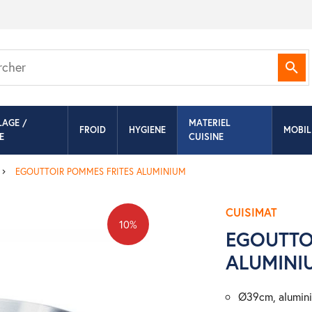
Rec
LAGE /
MATERIEL
FROID
HYGIENE
MOBIL
E
CUISINE
EGOUTTOIR POMMES FRITES ALUMINIUM
CUISIMAT
10%
EGOUTTO
ALUMINI
ø39cm, alumin