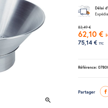
Délai d
Expédia
83,49 €
62,10 €
75,14 €
TTC
Référence:
0780
Partager