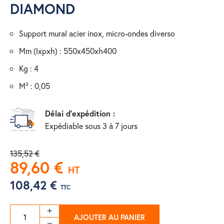
DIAMOND
support mural acier inox, micro-ondes diverso
mm (lxpxh) : 550x450xh400
kg : 4
m³ : 0,05
Délai d'expédition :
Expédiable sous 3 à 7 jours
135,52 €
89,60 €
HT
108,42 €
TTC
AJOUTER AU PANIER