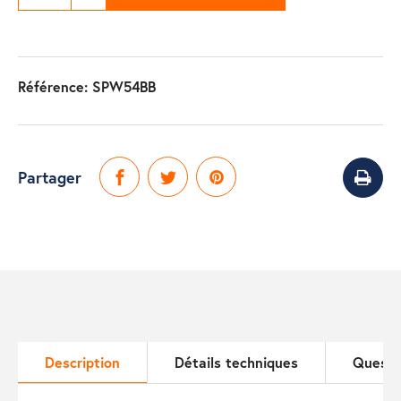
Référence:
SPW54BB
Partager
Description
Détails techniques
Questi