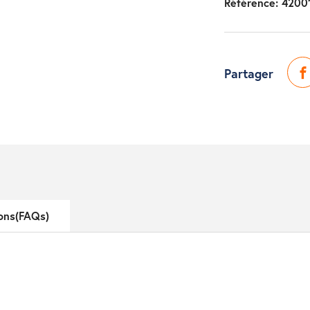
Référence:
4200
Partager
ons(FAQs)