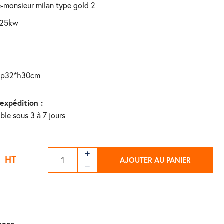
e-monsieur milan type gold 2
1.25kw
19*p32*h30cm
'expédition :
ble sous 3 à 7 jours
€
HT
AJOUTER AU PANIER