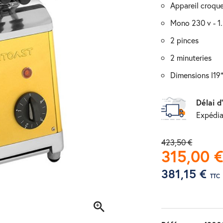
appareil croqu
mono 230 v - 
2 pinces
2 minuteries
dimensions l
Délai d
Expédia
423,50 €
315,00 
381,15 €
TTC