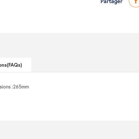
Partager
ons(FAQs)
ensions :265mm