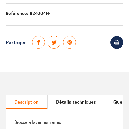
Référence:
824004FF
Partager
Description
Détails techniques
Questi
brosse a laver les verres