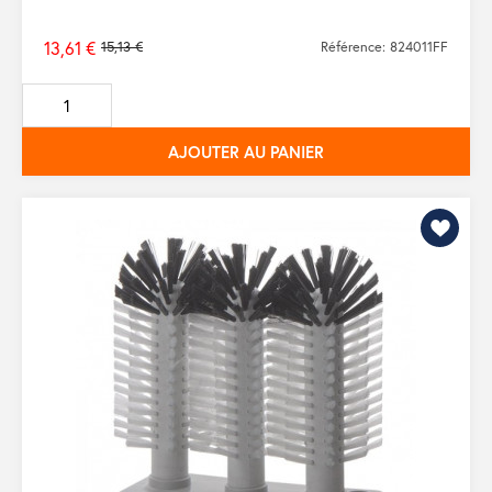
13,61 €
15,13 €
Référence: 824011FF
Prix
de
base
AJOUTER AU PANIER