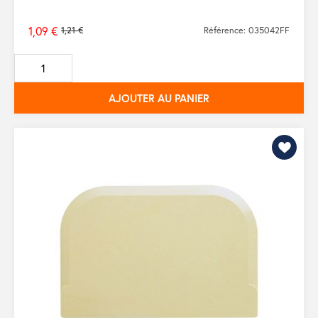
1,09 €
1,21 €
Référence: 035042FF
Prix
de
base
AJOUTER AU PANIER