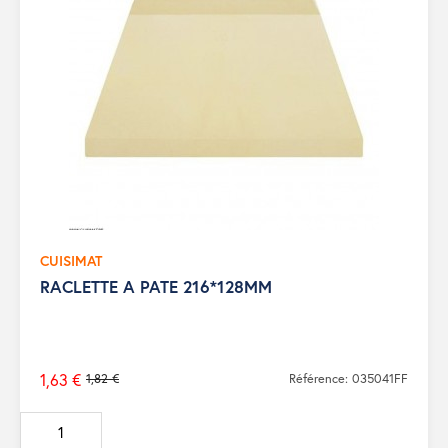
CUISIMAT
RACLETTE A PATE 216*128MM
1,63 €
1,82 €
Référence: 035041FF
Prix
de
base