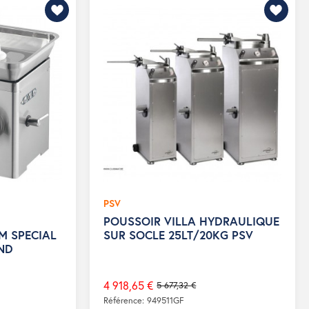
PSV
POUSSOIR VILLA HYDRAULIQUE
M SPECIAL
SUR SOCLE 25LT/20KG PSV
ND
4 918,65 €
5 677,32 €
Prix
Référence: 949511GF