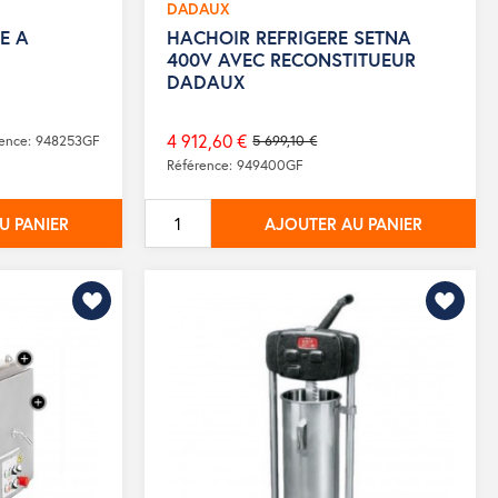
DADAUX
E A
HACHOIR REFRIGERE SETNA
400V AVEC RECONSTITUEUR
DADAUX
4 912,60 €
rence: 948253GF
5 699,10 €
Prix
Référence: 949400GF
de
base
U PANIER
AJOUTER AU PANIER