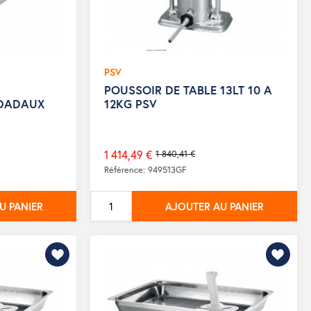
PSV
POUSSOIR DE TABLE 13LT 10 A
 DADAUX
12KG PSV
1 414,49 €
1 840,41 €
Prix
Référence: 949513GF
de
base
U PANIER
AJOUTER AU PANIER