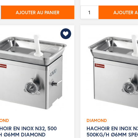
de
base
AJOUTER AU PANIER
AJOUTER A
MOND
DIAMOND
OIR EN INOX N32, 500
HACHOIR EN INOX N
H Ø6MM DIAMOND
500KG/H Ø6MM SPE