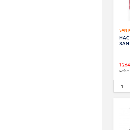
SANT
HACH
SAN
1 264
Prix
Référ
de
base