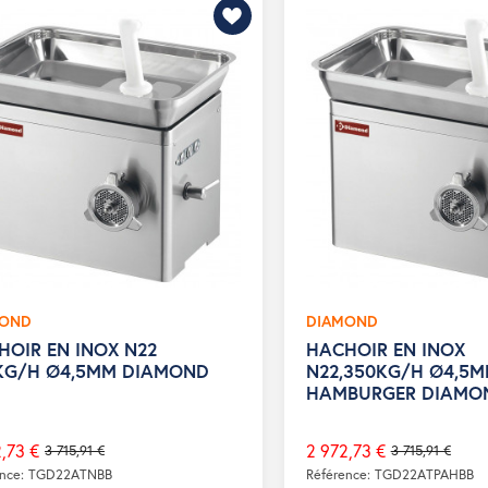
MOND
DIAMOND
HOIR EN INOX N22
HACHOIR EN INOX
KG/H Ø4,5MM DIAMOND
N22,350KG/H Ø4,5M
HAMBURGER DIAMO
,73 €
2 972,73 €
3 715,91 €
3 715,91 €
Prix
ence: TGD22ATNBB
Référence: TGD22ATPAHBB