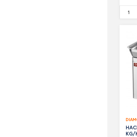
de
base
DIA
HACH
KG/