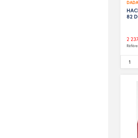
DAD
HAC
82 
2 237
Prix
Référ
de
base