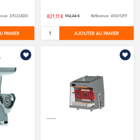
821,11 €
ence: 370224DD
912,34 €
Référence: 410012FF
Prix
de
U PANIER
AJOUTER AU PANIER
base