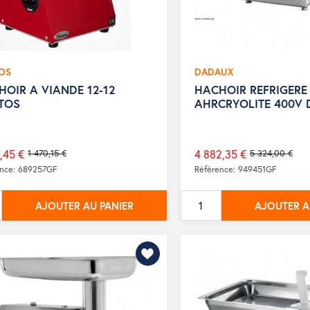
OS
DADAUX
OIR A VIANDE 12-12
HACHOIR REFRIGERE
TOS
AHRCRYOLITE 400V
,45 €
4 882,35 €
1 470,15 €
5 324,00 €
Prix
ence: 689257GF
Référence: 949451GF
de
base
AJOUTER AU PANIER
AJOUTER A