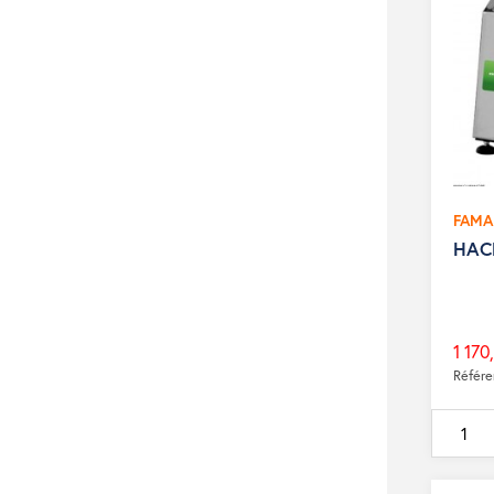
FAMA
HAC
1 170
Prix
Référ
de
base