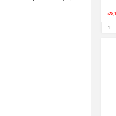
528,1
Prix
de
base