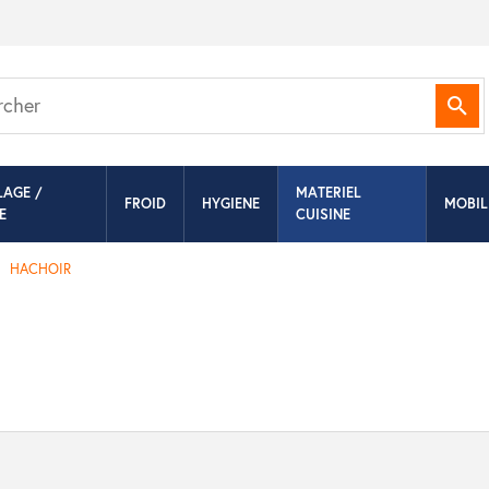
Rec
LAGE /
MATERIEL
FROID
HYGIENE
MOBIL
E
CUISINE
HACHOIR