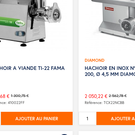
DIAMOND
HOIR A VIANDE TI-22 FAMA
HACHOIR EN INOX N°
200, Ø 4,5 MM DIA
,68 €
2 050,22 €
1 300,75 €
2 562,78 €
Prix
ence: 410022FF
Référence: TCX22NCBB
de
base
AJOUTER AU PANIER
AJOUTER A