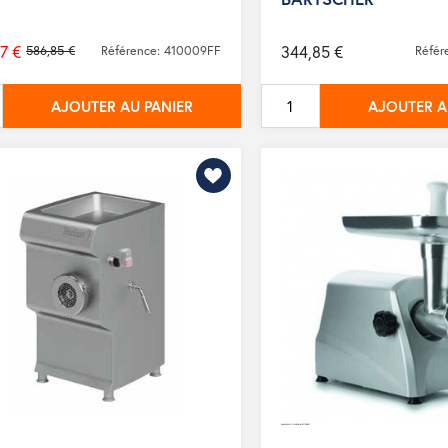
7 €
344,85 €
586,85 €
Référence: 410009FF
Référ
AJOUTER AU PANIER
AJOUTER A