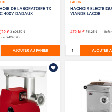
AUX
LACOR
HOIR DE LABORATOIRE TX
HACHOIR ELECTRIQU
DC 400V DADAUX
VIANDE LACOR
,29 €
479,16 €
2 601,50 €
741,25 €
Réfé
Prix
ence: 949402GF
de
base
AJOUTER AU PANIER
AJOUTER A