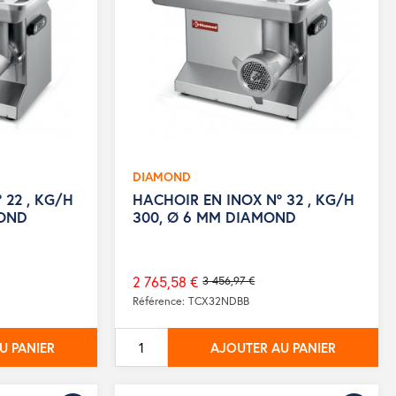
DIAMOND
 22 , KG/H
HACHOIR EN INOX N° 32 , KG/H
MOND
300, Ø 6 MM DIAMOND
2 765,58 €
3 456,97 €
Prix
Référence: TCX32NDBB
de
base
U PANIER
AJOUTER AU PANIER