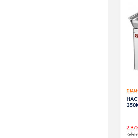
DIA
HAC
350
2 972
Prix
Référ